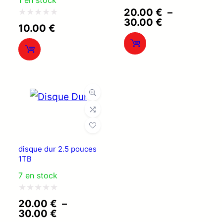
Note
20.00
€
–
Plage
30.00
€
0
Note
10.00
€
de
sur
0
prix :
20.00 €
5
sur
à
5
30.00 €
disque dur 2.5 pouces
1TB
7 en stock
Note
20.00
€
–
Plage
30.00
€
0