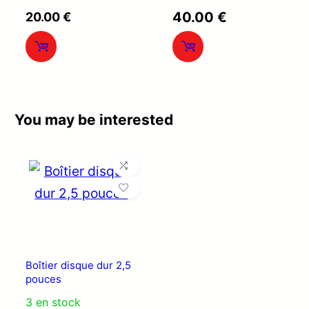
Note
Note
40.00
€
20.00
€
0
0
sur
sur
5
5
You may be interested
Boîtier disque dur 2,5
pouces
3 en stock