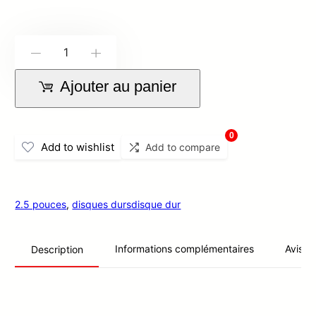
quantité
-
+
de
Ajouter au panier
disque
dur
2.5
0
Add to wishlist
Add to compare
pouces
1TB
2.5 pouces
,
disques durs
disque dur
Informations complémentaires
Avis (0
Description