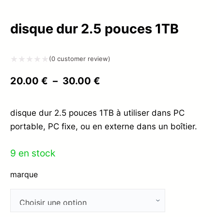
disque dur 2.5 pouces 1TB
(
0
customer review)
Note
Plage
20.00
€
–
30.00
€
0
de
sur
prix :
disque dur 2.5 pouces 1TB à utiliser dans PC
5
portable, PC fixe, ou en externe dans un boîtier.
20.00 €
à
9 en stock
30.00 €
marque