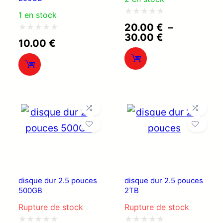
1 en stock
Note
20.00
€
–
Plage
30.00
€
0
Note
10.00
€
de
sur
0
prix :
20.00 €
5
sur
à
5
30.00 €
disque dur 2.5 pouces
disque dur 2.5 pouces
500GB
2TB
Rupture de stock
Rupture de stock