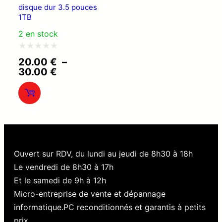
disque dur 3.5 pouces
1TB
2 en stock
Note
20.00
€
–
Plage
30.00
€
0
de
sur
prix :
20.00 €
5
à
30.00 €
Ouvert sur RDV, du lundi au jeudi de 8h30 à 18h
Le vendredi de 8h30 à 17h
Et le samedi de 9h à 12h
Micro-entreprise de vente et dépannage
informatique.PC reconditionnés et garantis à petits
prix.