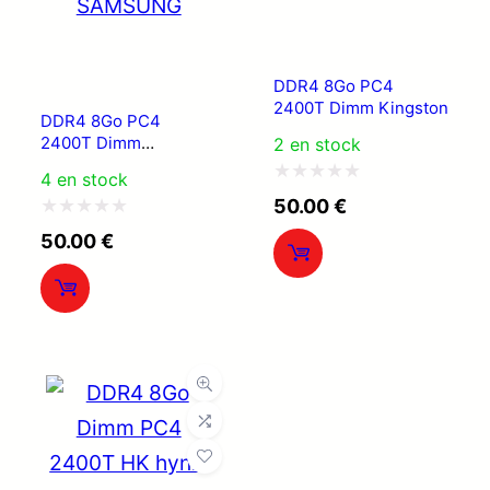
DDR4 8Go PC4
2400T Dimm Kingston
DDR4 8Go PC4
2400T Dimm
2 en stock
SAMSUNG
4 en stock
Note
50.00
€
0
Note
50.00
€
sur
0
5
sur
5