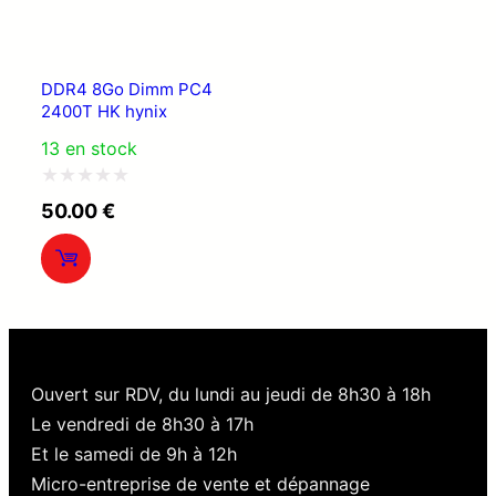
DDR4 8Go Dimm PC4
2400T HK hynix
13 en stock
Note
50.00
€
0
sur
5
Ouvert sur RDV, du lundi au jeudi de 8h30 à 18h
Le vendredi de 8h30 à 17h
Et le samedi de 9h à 12h
Micro-entreprise de vente et dépannage