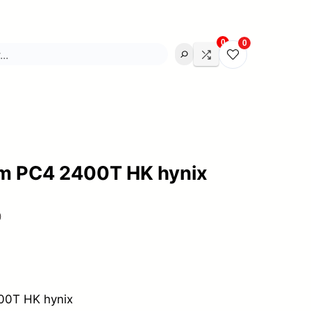
0
0
m PC4 2400T HK hynix
)
0T HK hynix