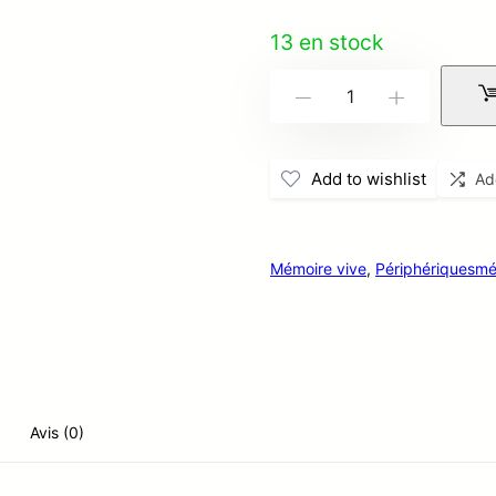
13 en stock
quantité
-
+
de
DDR4
Add to wishlist
Ad
8Go
Dimm
PC4
Mémoire vive
,
Périphériques
mé
2400T
HK
hynix
Avis (0)