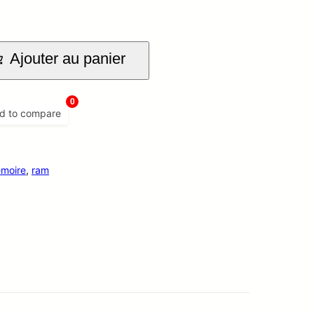
Ajouter au panier
0
d to compare
moire
,
ram