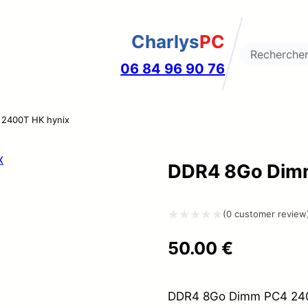
Charlys
PC
Search
06 84 96 90 76
2400T HK hynix
DDR4 8Go Dim
(
0
customer review
Note
50.00
€
0
sur
5
DDR4 8Go Dimm PC4 240