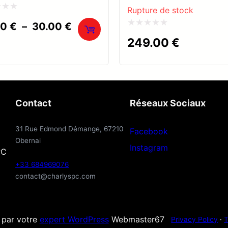
Rupture de stock
Plage
00
€
–
30.00
€
Note
de
249.00
€
0
prix :
20.00 €
sur
à
5
30.00 €
Contact
Réseaux Sociaux
31 Rue Edmond Démange, 67210
Facebook
Obernai
Instagram
PC
+33 684969076
contact@charlyspc.com
é par votre
expert WordPress
Webmaster67
Privacy Policy
·
T