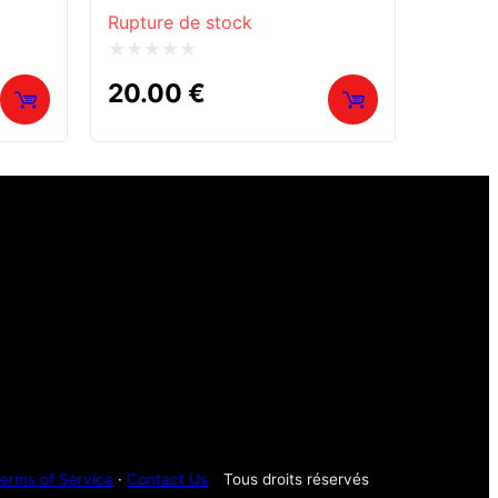
Rupture de stock
Note
20.00
€
0
sur
5
erms of Service
·
Contact Us
Tous droits réservés