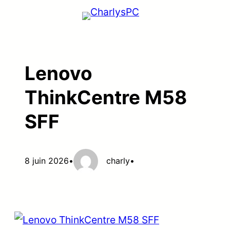
Aller
au
contenu
Lenovo
ThinkCentre M58
SFF
8 juin 2026
•
charly
•