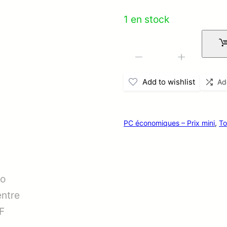
1 en stock
quantité
-
+
de
Add to wishlist
Ad
Lenovo
ThinkCentre
M58
PC économiques – Prix mini
,
To
SFF