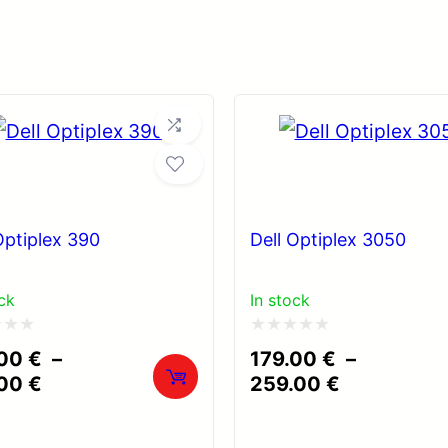
Optiplex 390
Dell Optiplex 3050
ck
In stock
Note
.00
€
–
179.00
€
–
0
Plage
Plage
.00
€
259.00
€
de
de
sur
prix :
prix :
5