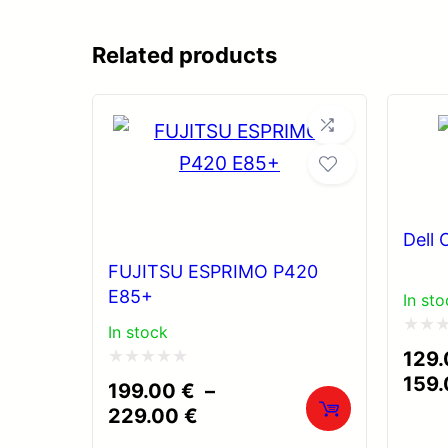
Related products
Dell 
FUJITSU ESPRIMO P420
E85+
In sto
In stock
Note
129
0
Note
159
199.00
€
–
sur
0
Plage
229.00
€
5
de
sur