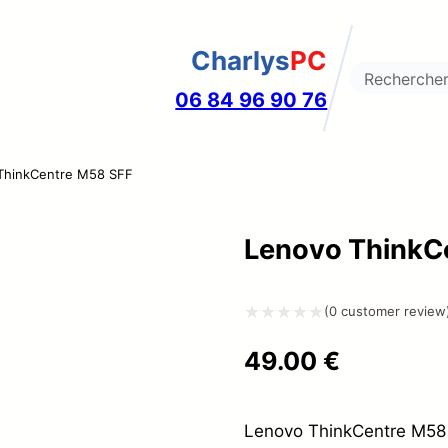
Charlys
PC
Search
06 84 96 90 76
ThinkCentre M58 SFF
Lenovo ThinkC
(
0
customer review
Note
49.00
€
0
sur
5
Lenovo ThinkCentre M58 