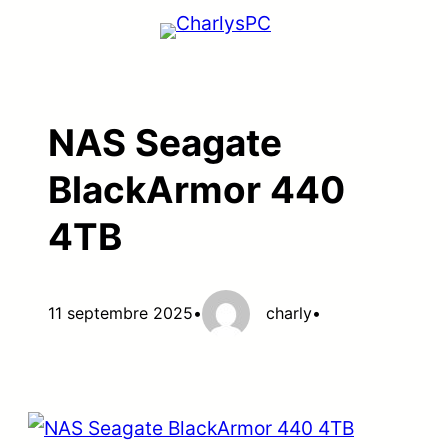
Aller
au
contenu
NAS Seagate
BlackArmor 440
4TB
11 septembre 2025
•
charly
•