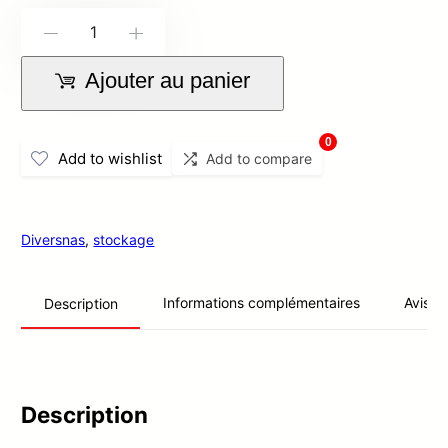
quantité
-
+
de
Ajouter au panier
NAS
Seagate
0
BlackArmor
Add to wishlist
Add to compare
440
4TB
Divers
nas
,
stockage
Informations complémentaires
Avis (0
Description
Description