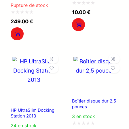
Rupture de stock
Note
10.00
€
0
Note
249.00
€
sur
0
5
sur
5
Boîtier disque dur 2,5
pouces
HP UltraSlim Docking
Station 2013
3 en stock
24 en stock