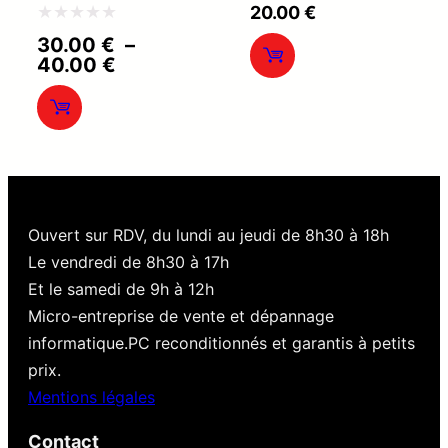
Note
20.00
€
0
Note
30.00
€
–
Plage
40.00
€
sur
0
de
5
sur
prix :
30.00 €
5
à
40.00 €
Ouvert sur RDV, du lundi au jeudi de 8h30 à 18h
Le vendredi de 8h30 à 17h
Et le samedi de 9h à 12h
Micro-entreprise de vente et dépannage
informatique.PC reconditionnés et garantis à petits
prix.
Mentions légales
Contact