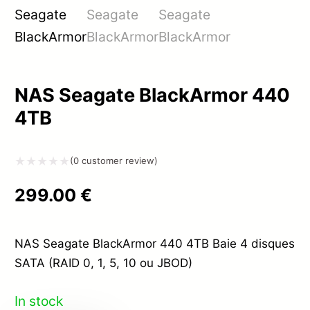
NAS Seagate BlackArmor 440
4TB
(
0
customer review)
Note
299.00
€
0
sur
5
NAS Seagate BlackArmor 440 4TB Baie 4 disques
SATA (RAID 0, 1, 5, 10 ou JBOD)
In stock