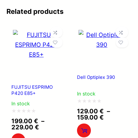
Related products
Dell Optiplex 390
FUJITSU ESPRIMO
P420 E85+
In stock
In stock
Note
129.00
€
–
Plage
159.00
€
0
Note
199.00
€
–
de
Plage
229.00
€
sur
0
prix :
de
129.00 €
5
sur