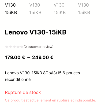
Lenovo V130-15iKB
(
0
customer review)
Note
Plage
179.00
€
–
249.00
€
0
de
sur
prix :
Lenovo V130-15iKB 8Go/i3/15.6 pouces
5
reconditionné
179.00 €
à
Rupture de stock
249.00 €
Ce produit est actuellement en rupture et indisponible.