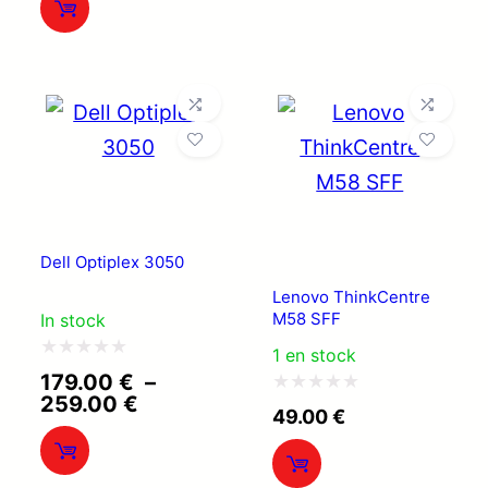
prix :
à
199.00 €
5
159.00 €
à
229.00 €
Dell Optiplex 3050
Lenovo ThinkCentre
M58 SFF
In stock
1 en stock
Note
179.00
€
–
Plage
259.00
€
0
Note
49.00
€
de
sur
0
prix :
179.00 €
5
sur