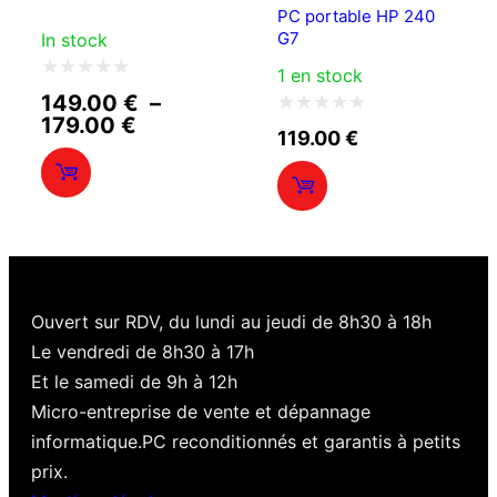
PC portable HP 240
G7
In stock
1 en stock
Note
149.00
€
–
Plage
179.00
€
0
Note
119.00
€
de
sur
0
prix :
149.00 €
5
sur
à
5
179.00 €
Ouvert sur RDV, du lundi au jeudi de 8h30 à 18h
Le vendredi de 8h30 à 17h
Et le samedi de 9h à 12h
Micro-entreprise de vente et dépannage
informatique.PC reconditionnés et garantis à petits
prix.