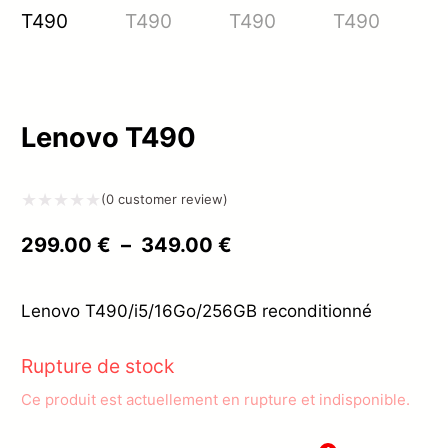
Lenovo T490
(
0
customer review)
Note
Plage
299.00
€
–
349.00
€
0
de
sur
prix :
Lenovo T490/i5/16Go/256GB reconditionné
5
299.00 €
Rupture de stock
à
Ce produit est actuellement en rupture et indisponible.
349.00 €