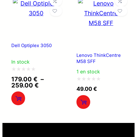
Dell Optiplex 3050
Lenovo ThinkCentre
M58 SFF
In stock
1 en stock
Note
179.00
€
–
Plage
259.00
€
0
Note
49.00
€
de
sur
0
prix :
179.00 €
5
sur
à
5
259.00 €