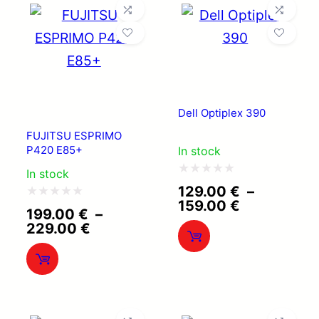
Dell Optiplex 390
FUJITSU ESPRIMO
P420 E85+
In stock
In stock
Note
129.00
€
–
Plage
159.00
€
0
Note
199.00
€
–
de
Plage
229.00
€
sur
0
prix :
de
129.00 €
5
sur
prix :
à
199.00 €
5
159.00 €
à
229.00 €