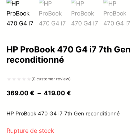
HP ProBook 470 G4 i7 7th Gen
reconditionné
(
0
customer review)
Note
Plage
369.00
€
–
419.00
€
0
de
sur
prix :
HP ProBook 470 G4 i7 7th Gen reconditionné
5
369.00 €
Rupture de stock
à