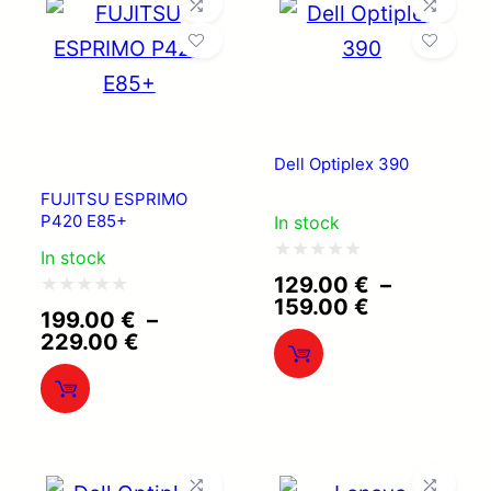
Dell Optiplex 390
FUJITSU ESPRIMO
P420 E85+
In stock
In stock
Note
129.00
€
–
Plage
159.00
€
0
Note
199.00
€
–
de
Plage
229.00
€
sur
0
prix :
de
129.00 €
5
sur
prix :
à
199.00 €
5
159.00 €
à
229.00 €