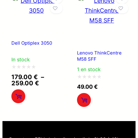
Dell Optiplex 3050
Lenovo ThinkCentre
M58 SFF
In stock
1 en stock
Note
179.00
€
–
Plage
259.00
€
0
Note
49.00
€
de
sur
0
prix :
179.00 €
5
sur
à
5
259.00 €