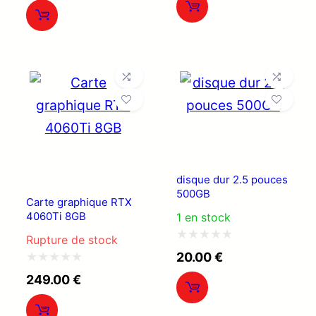
prix :
20.00 €
5
sur
à
5
30.00 €
disque dur 2.5 pouces
500GB
Carte graphique RTX
4060Ti 8GB
1 en stock
Rupture de stock
Note
20.00
€
0
Note
249.00
€
sur
0
5
sur