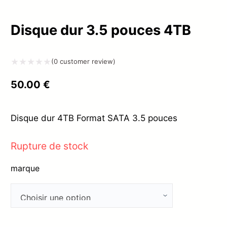
Disque dur 3.5 pouces 4TB
(
0
customer review)
Note
50.00
€
0
sur
Disque dur 4TB Format SATA 3.5 pouces
5
Rupture de stock
marque