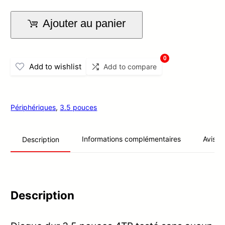
quantité
Ajouter au panier
-
+
de
Disque
0
dur
Add to wishlist
Add to compare
3.5
pouces
Périphériques
,
3.5 pouces
4TB
Informations complémentaires
Avis (0
Description
Description