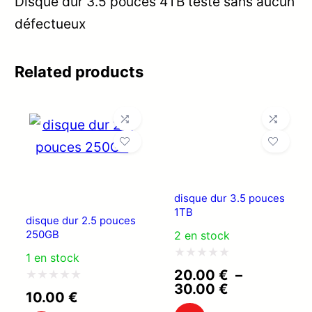
Disque dur 3.5 pouces 4TB testé sans aucun
défectueux
Related products
disque dur 3.5 pouces
1TB
disque dur 2.5 pouces
250GB
2 en stock
1 en stock
Note
20.00
€
–
Plage
30.00
€
0
Note
10.00
€
de
sur
0