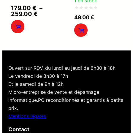
1 en stock
Note
179.00
€
–
Plage
259.00
€
0
Note
49.00
€
de
sur
0
prix :
179.00 €
5
sur
à
5
259.00 €
Ouvert sur RDV, du lundi au jeudi de 8h30 à 18h
Le vendredi de 8h30 à 17h
Et le samedi de 9h à 12h
Micro-entreprise de vente et dépannage
informatique.PC reconditionnés et garantis à petits
prix.
Mentions légales
Contact