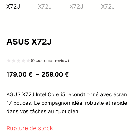
ASUS X72J
(
0
customer review)
Note
Plage
179.00
€
–
259.00
€
0
de
sur
prix :
ASUS X72J Intel Core i5 recondtionné avec écran
5
17 pouces. Le compagnon idéal robuste et rapide
179.00 €
dans vos tâches au quotidien.
à
259.00 €
Rupture de stock