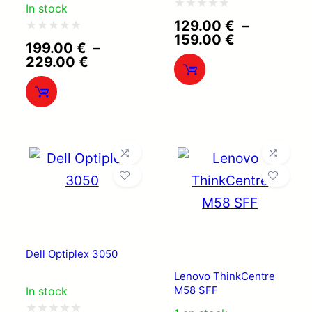
In stock
Note
129.00
€
–
Plage
159.00
€
0
Note
199.00
€
–
de
Plage
229.00
€
sur
0
prix :
de
129.00 €
5
sur
prix :
à
199.00 €
5
159.00 €
à
229.00 €
Dell Optiplex 3050
Lenovo ThinkCentre
M58 SFF
In stock