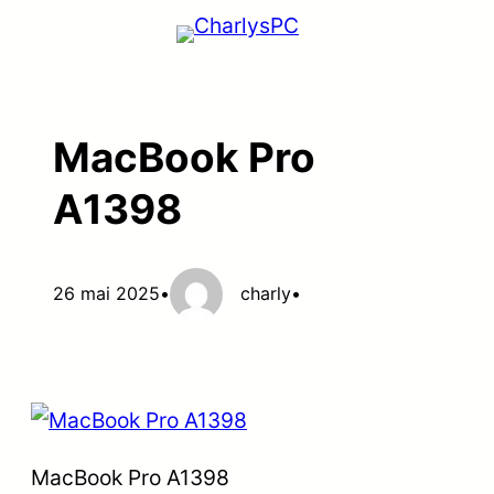
Aller
au
contenu
MacBook Pro
A1398
26 mai 2025
•
charly
•
MacBook Pro A1398