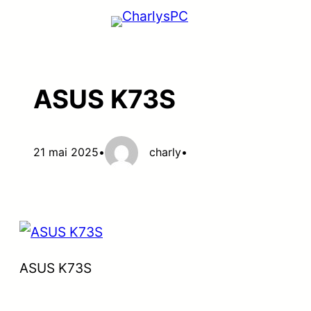
Aller
au
contenu
ASUS K73S
21 mai 2025
•
charly
•
ASUS K73S