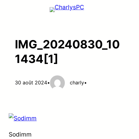
Aller
au
contenu
IMG_20240830_10
1434[1]
30 août 2024
•
charly
•
Sodimm