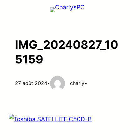
Aller
au
contenu
IMG_20240827_10
5159
27 août 2024
•
charly
•