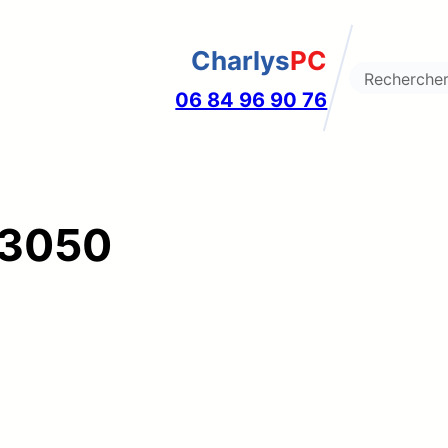
Charlys
PC
Search
06 84 96 90 76
03050