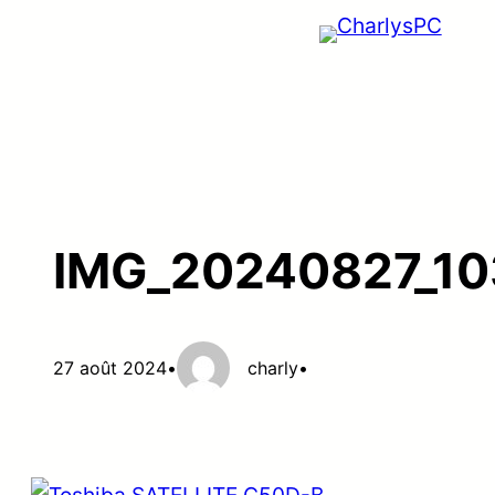
Aller
au
contenu
IMG_20240827_1
27 août 2024
•
charly
•