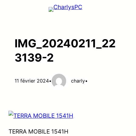
Aller
au
contenu
IMG_20240211_22
3139-2
11 février 2024
•
charly
•
TERRA MOBILE 1541H