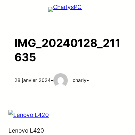
Aller
au
contenu
IMG_20240128_211
635
28 janvier 2024
•
charly
•
Lenovo L420