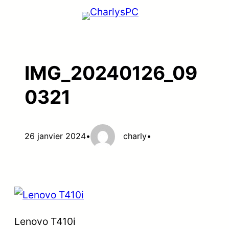
Aller
au
contenu
IMG_20240126_09
0321
26 janvier 2024
•
charly
•
Lenovo T410i