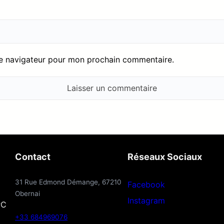
le navigateur pour mon prochain commentaire.
Contact
Réseaux Sociaux
31 Rue Edmond Démange, 67210
Facebook
Obernai
Instagram
PC
+33 684969076