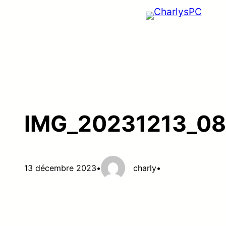
Aller
au
contenu
IMG_20231213_0
13 décembre 2023
•
charly
•