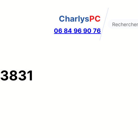
Charlys
PC
Search
06 84 96 90 76
83831