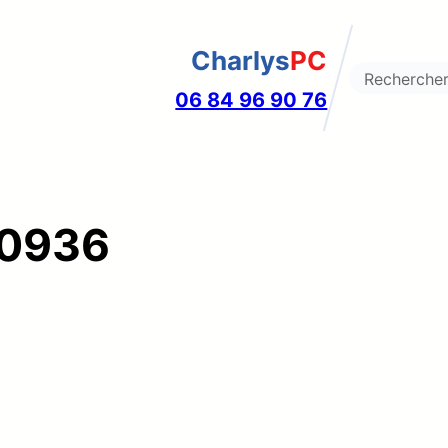
Charlys
PC
Search
06 84 96 90 76
90936