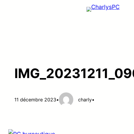
Aller
au
contenu
IMG_20231211_0
11 décembre 2023
•
charly
•