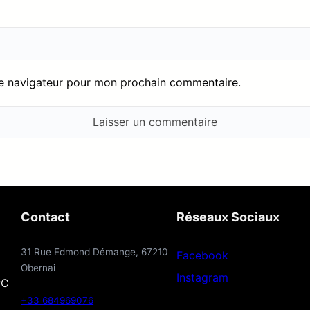
le navigateur pour mon prochain commentaire.
Contact
Réseaux Sociaux
31 Rue Edmond Démange, 67210
Facebook
Obernai
Instagram
PC
+33 684969076