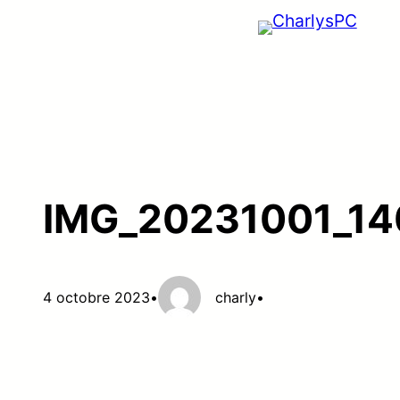
Aller
au
contenu
IMG_20231001_1
4 octobre 2023
•
charly
•