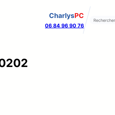
Charlys
PC
Search
06 84 96 90 76
40202