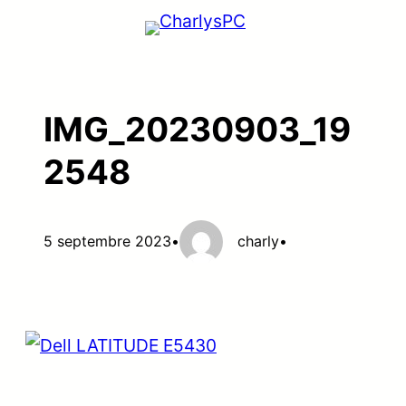
Aller
au
contenu
IMG_20230903_19
2548
5 septembre 2023
•
charly
•