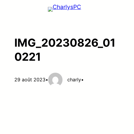
Aller
au
contenu
IMG_20230826_01
0221
29 août 2023
•
charly
•