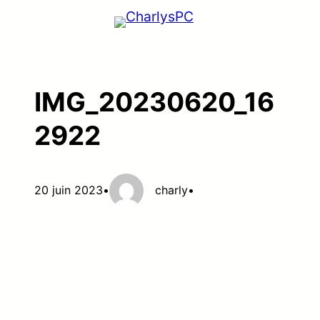
Aller
au
contenu
IMG_20230620_16
2922
20 juin 2023
•
charly
•