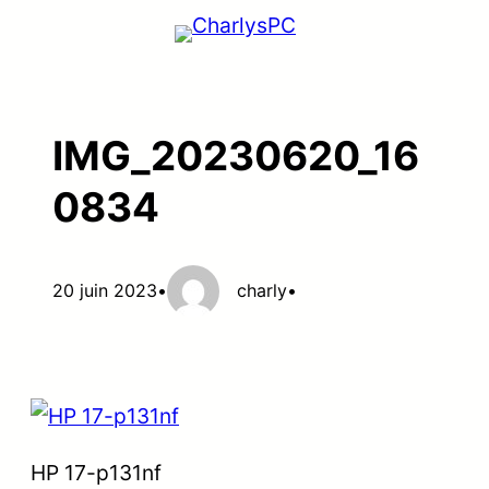
Aller
au
contenu
IMG_20230620_16
0834
20 juin 2023
•
charly
•
HP 17-p131nf