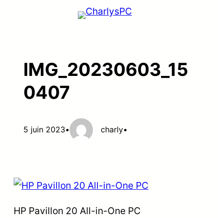
Aller
au
contenu
IMG_20230603_15
0407
5 juin 2023
•
charly
•
HP Pavillon 20 All-in-One PC