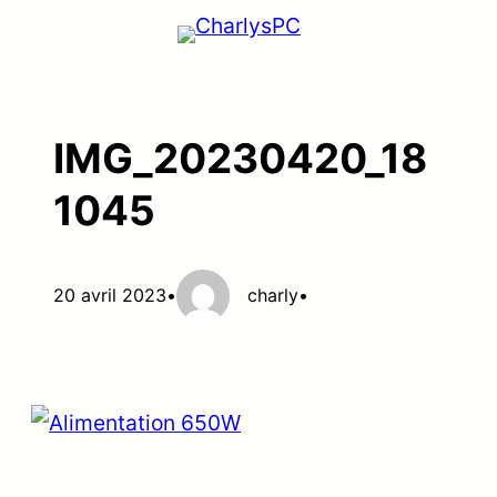
Aller
au
contenu
IMG_20230420_18
1045
20 avril 2023
•
charly
•