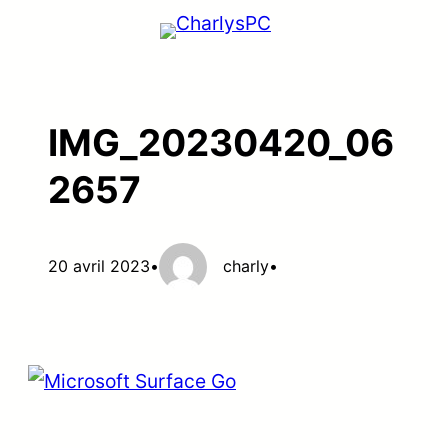
Aller
au
contenu
IMG_20230420_06
2657
20 avril 2023
•
charly
•