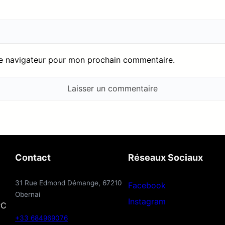
le navigateur pour mon prochain commentaire.
Contact
Réseaux Sociaux
31 Rue Edmond Démange, 67210
Facebook
Obernai
Instagram
PC
+33 684969076