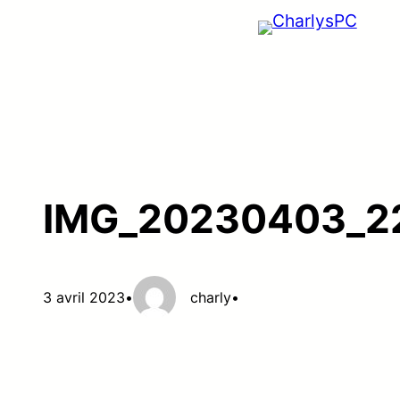
Aller
au
contenu
IMG_20230403_2
3 avril 2023
•
charly
•