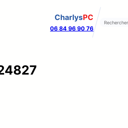
Charlys
PC
Search
06 84 96 90 76
24827