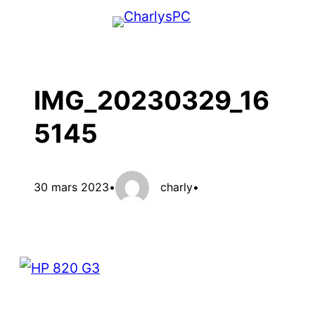
Aller
au
contenu
IMG_20230329_16
5145
30 mars 2023
•
charly
•