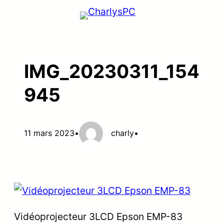
Aller
au
contenu
IMG_20230311_154
945
11 mars 2023
•
charly
•
Vidéoprojecteur 3LCD Epson EMP-83