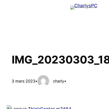
Aller
au
contenu
IMG_20230303_1
3 mars 2023
•
charly
•