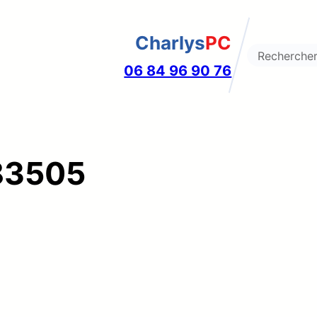
Charlys
PC
Search
06 84 96 90 76
83505