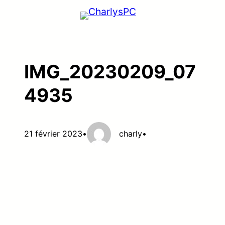
Aller
au
contenu
IMG_20230209_07
4935
21 février 2023
•
charly
•