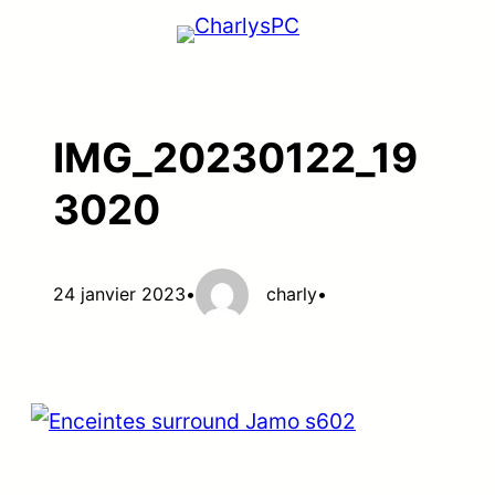
Aller
au
contenu
IMG_20230122_19
3020
24 janvier 2023
•
charly
•