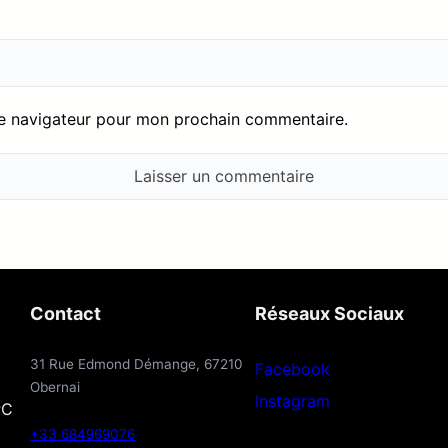
le navigateur pour mon prochain commentaire.
Contact
Réseaux Sociaux
31 Rue Edmond Démange, 67210
Facebook
Obernai
Instagram
PC
+33 684969076