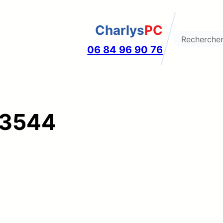
Charlys
PC
Search
06 84 96 90 76
73544