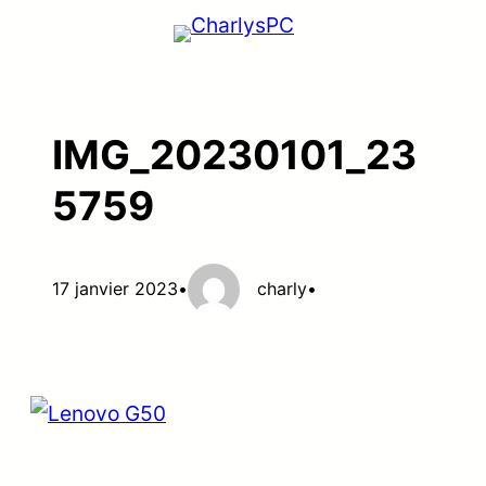
Aller
au
contenu
IMG_20230101_23
5759
17 janvier 2023
•
charly
•