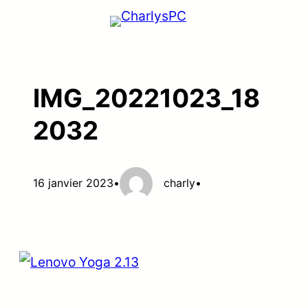
Aller
au
contenu
IMG_20221023_18
2032
16 janvier 2023
•
charly
•