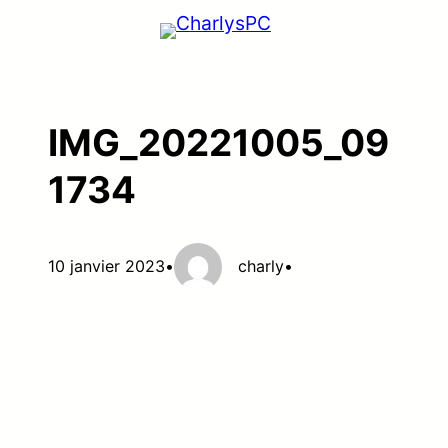
Aller
au
contenu
IMG_20221005_09
1734
10 janvier 2023
•
charly
•