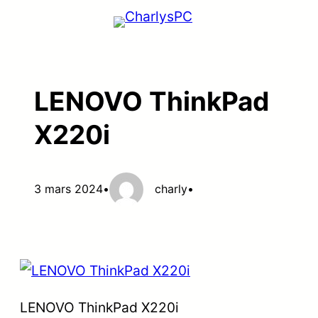
Aller
au
contenu
LENOVO ThinkPad
X220i
3 mars 2024
•
charly
•
LENOVO ThinkPad X220i