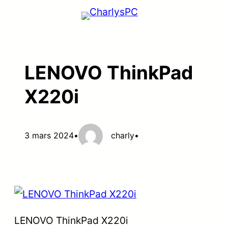
Aller
au
contenu
LENOVO ThinkPad
X220i
3 mars 2024
•
charly
•
LENOVO ThinkPad X220i