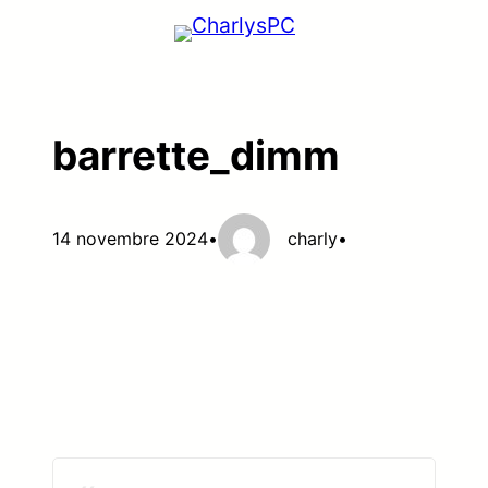
Aller
au
contenu
barrette_dimm
14 novembre 2024
•
charly
•