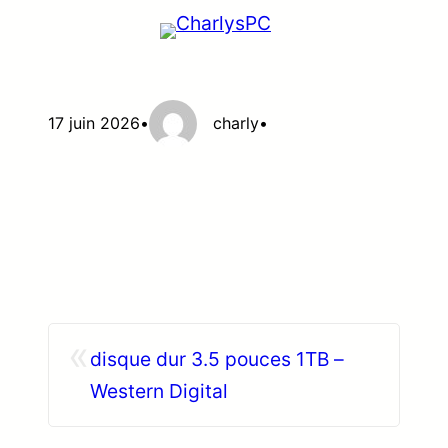
Aller
au
contenu
17 juin 2026
•
charly
•
«
disque dur 3.5 pouces 1TB –
Western Digital