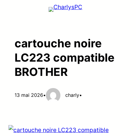
Aller
au
contenu
cartouche noire
LC223 compatible
BROTHER
13 mai 2026
•
charly
•