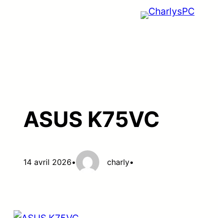
Aller
au
contenu
ASUS K75VC
14 avril 2026
•
charly
•