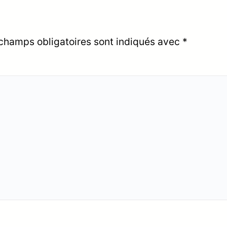
champs obligatoires sont indiqués avec
*