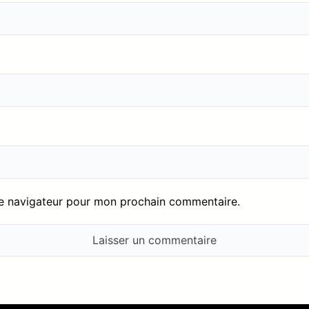
le navigateur pour mon prochain commentaire.